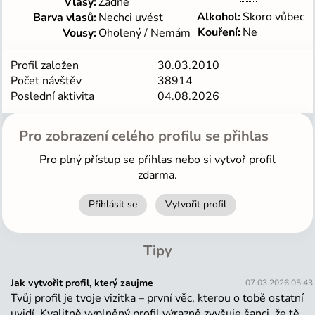
Vlasy
Žádné
Alkohol
Skoro vůbec
Barva vlasů
Nechci uvést
Kouření
Ne
Vousy
Oholený / Nemám
Profil založen
30.03.2010
Počet návštěv
38914
Poslední aktivita
04.08.2026
Pro zobrazení celého profilu se přihlas
Pro plný přístup se přihlas nebo si vytvoř profil
zdarma.
Přihlásit se
Vytvořit profil
Tipy
Jak vytvořit profil, který zaujme
07.03.2026 05:43
Tvůj profil je tvoje vizitka – první věc, kterou o tobě ostatní
uvidí. Kvalitně vyplněný profil výrazně zvyšuje šanci, že tě