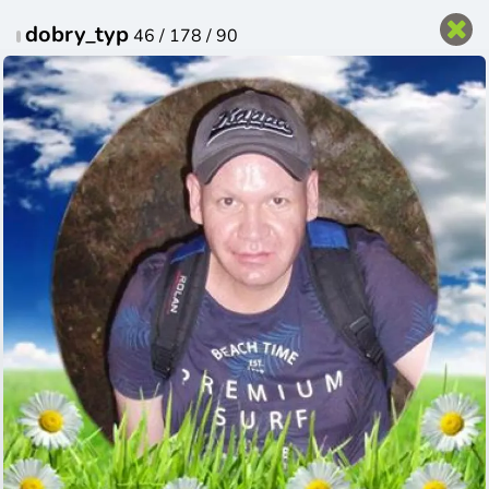
Čeština
dobry_typ
46 / 178 / 90
Přihlas se do svého profilu
Přihlásit
Vytvořit profil
Přihlašovací jméno nebo e-mail
Heslo
Zůstat přihlášený
Zapomenuté heslo
Přihlásit