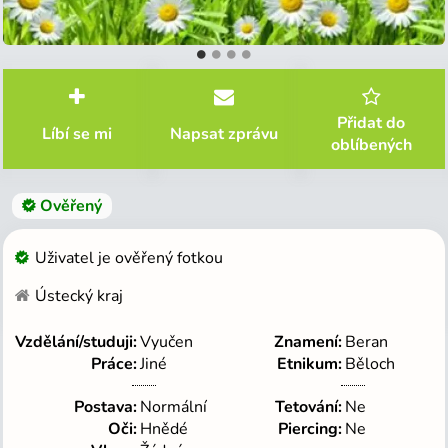
Jsi tu poprvé?
Vytvoř si zdarma profil
Přidat do
Líbí se mi
Napsat zprávu
oblíbených
Ověřený
Nemusíš nic platit
Uživatel je ověřený fotkou
Vidíš neomezený počet profilů
Ústecký kraj
Tajné galerie
Vidíš, kdo si přečetl zprávu
Kdo Tě navštívil a komu se líbíš
Vzdělání/studuji
Vyučen
Znamení
Beran
Neomezená historie zpráv
Práce
Jiné
Etnikum
Běloch
Na co máš náladu právě teď
Postava
Normální
Tetování
Ne
Tmavý a světlý režim
Oči
Hnědé
Piercing
Ne
Bez reklam, na které musíš čekat