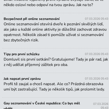
někdo osloví nebo odpoví na tvou zprávu. Jak na to?
Bezpečnost při online seznamování
07.03.2026 05:43
Tipy
Online seznamování otevírá dveře k poznání skvělých lidí,
ale jako u každé online aktivity je důležité zachovat zdravou
Jak vytvořit profil, který zaujme
opatrnost. Několik zásad ti pomůže užívat si seznamování
Tvůj profil je tvoje vizitka – první věc, kterou o tobě
bez zbytečných rizik.
ostatní uvidí. Kvalitně vyplněný profil výrazně zvyšuje
šanci, že tě někdo osloví nebo odpoví na tvou zprávu.
Jak na to?
Tipy pro první schůzku
07.03.2026 05:43
Domluvil sis první setkání? Gratulujeme! Tady je pár rad, jak
z něj udělat příjemný zážitek pro oba.
Bezpečnost při online seznamování
Online seznamování otevírá dveře k poznání skvělých
lidí, ale jako u každé online aktivity je důležité
Jak napsat první zprávu
07.03.2026 05:43
zachovat zdravou opatrnost. Několik zásad ti pomůže
Profil tě zaujal a chceš napsat. Ale co? Prázdná obrazovka
užívat si seznamování bez zbytečných rizik.
umí být zastrašující. Tady je několik tipů, jak prolomit ledy.
Tipy pro první schůzku
Gay seznamování v České republice: Co bys měl
07.03.2026
Domluvil sis první setkání? Gratulujeme! Tady je pár
05:43
vědět