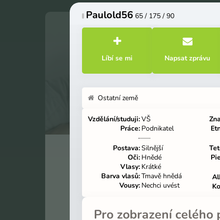
Paulold56
65 / 175 / 90
Nechat
panely
otevřené
Líbí se mi
Napsat zprávu
Ostatní země
Vzdělání/studuji
VŠ
Zn
Práce
Podnikatel
Et
Přihlas se do svého profilu
Postava
Silnější
Tet
Oči
Hnědé
Pi
Vlasy
Krátké
Přihl
Barva vlasů
Tmavě hnědá
Al
Vousy
Nechci uvést
Ko
Přihlašova
Pro zobrazení celého p