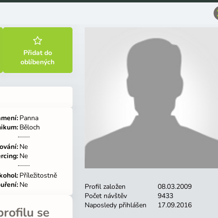
Přidat do
oblíbených
amení
Panna
nikum
Běloch
ování
Ne
ercing
Ne
ásit
Vytvořit profil
kohol
Příležitostně
uření
Ne
Profil založen
08.03.2009
Počet návštěv
9433
cí jméno nebo e-mail
Naposledy přihlášen
17.09.2016
rofilu se