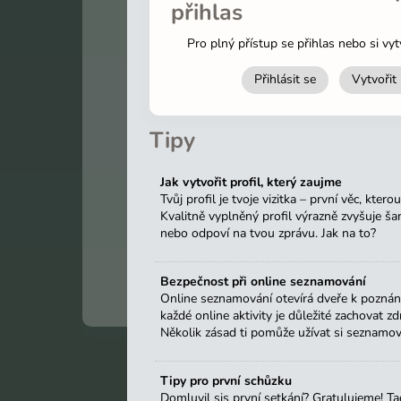
přihlas
Heslo
Pro plný přístup se přihlas nebo si vyt
Přihlásit se
Vytvořit 
Zůstat přihlá
Tipy
Jsi tu poprvé?
Vyt
Jak vytvořit profil, který zaujme
Tvůj profil je tvoje vizitka – první věc, ktero
Kvalitně vyplněný profil výrazně zvyšuje šan
nebo odpoví na tvou zprávu. Jak na to?
Bezpečnost při online seznamování
Online seznamování otevírá dveře k poznání 
každé online aktivity je důležité zachovat z
Několik zásad ti pomůže užívat si seznamová
Nemusíš nic platit
Vidíš neome
Kdo Tě navštívil a komu se líbí
Tipy pro první schůzku
Tmavý a svět
Domluvil sis první setkání? Gratulujeme! Tady