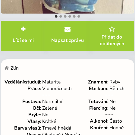
Jsi tu poprvé?
Vytvoř si zdarma profil
Přidat do
Líbí se mi
Napsat zprávu
oblíbených
Zlín
Nemusíš nic platit
Vzdělání/studuji
Maturita
Znamení
Ryby
Vidíš neomezený počet profilů
Práce
V domácnosti
Etnikum
Běloch
Tajné galerie
Vidíš, kdo si přečetl zprávu
Kdo Tě navštívil a komu se líbíš
Postava
Normální
Tetování
Ne
Neomezená historie zpráv
Oči
Zelené
Piercing
Ne
Brýle
Ne
Na co máš náladu právě teď
Alkohol
Často
Vlasy
Krátké
Tmavý a světlý režim
Kouření
Hodně
Barva vlasů
Tmavě hnědá
Bez reklam, na které musíš čekat
Vousy
Oholený / Nemám