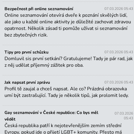
Bezpečnost při online seznamování
07.03.2026 05:43
Online seznamování otevírá dveře k poznání skvělých lidí,
ale jako u každé online aktivity je důležité zachovat zdravou
Tipy
opatrnost. Několik zásad ti pomůže užívat si seznamování
bez zbytečných rizik.
Jak vytvořit profil, který zaujme
Tvůj profil je tvoje vizitka – první věc, kterou o tobě
ostatní uvidí. Kvalitně vyplněný profil výrazně zvyšuje
Tipy pro první schůzku
07.03.2026 05:43
Domluvil sis první setkání? Gratulujeme! Tady je pár rad, jak
šanci, že tě někdo osloví nebo odpoví na tvou zprávu.
z něj udělat příjemný zážitek pro oba.
Jak na to?
Bezpečnost při online seznamování
Jak napsat první zprávu
07.03.2026 05:43
Online seznamování otevírá dveře k poznání skvělých
Profil tě zaujal a chceš napsat. Ale co? Prázdná obrazovka
lidí, ale jako u každé online aktivity je důležité
umí být zastrašující. Tady je několik tipů, jak prolomit ledy.
zachovat zdravou opatrnost. Několik zásad ti pomůže
užívat si seznamování bez zbytečných rizik.
Gay seznamování v České republice: Co bys měl
07.03.2026
05:43
vědět
Tipy pro první schůzku
Česká republika patří k nejotevřenějším zemím střední
Domluvil sis první setkání? Gratulujeme! Tady je pár
Evropy, pokud jde o přijetí LGBT+ komunity. Přesto má