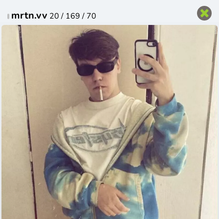
Čeština
mrtn.vv
20 / 169 / 70
Přihlas se do svého profilu
Přihlásit
Vytvořit profil
Přihlašovací jméno nebo e-mail
Heslo
Zůstat přihlášený
Zapomenuté heslo
Přihlásit