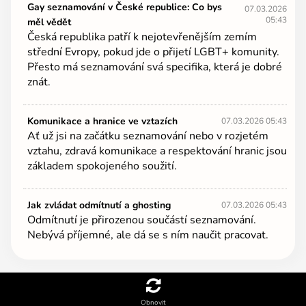
Gay seznamování v České republice: Co bys
07.03.2026
05:43
měl vědět
Česká republika patří k nejotevřenějším zemím
střední Evropy, pokud jde o přijetí LGBT+ komunity.
Přesto má seznamování svá specifika, která je dobré
znát.
Komunikace a hranice ve vztazích
07.03.2026 05:43
Ať už jsi na začátku seznamování nebo v rozjetém
vztahu, zdravá komunikace a respektování hranic jsou
základem spokojeného soužití.
Jak zvládat odmítnutí a ghosting
07.03.2026 05:43
Odmítnutí je přirozenou součástí seznamování.
Nebývá příjemné, ale dá se s ním naučit pracovat.
Obnovit