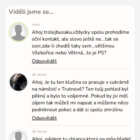
Viděli jsme se…
včera
Ahoj trolejbusaku,vždycky spolu prohodíme
oční kontakt, ale slovo ještě ne...tak se
ozvi,zda-li chodíš taky sem...většinou
Všebořice nebo Větrná...to je PS?
Odpovědět
26. června
Ahoj. Je tu ten klučina co pracuje v cukrárně
na náměstí v Trutnově? Ten tvůj pohled byl
pěkný a bylo to vzájemné. Pokud by jsi měl
zájem tak můžeš mi napsat a můžeme něco
podniknout pokec a dát si spolu zmrzlinu
Odpovědět
26. června
Ahoj, nájdem tu chlapca ktorý na mňa hľadel