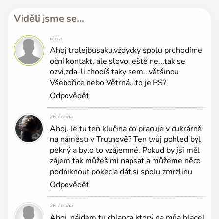
Viděli jsme se…
včera
Ahoj trolejbusaku,vždycky spolu prohodíme
oční kontakt, ale slovo ještě ne...tak se
ozvi,zda-li chodíš taky sem...většinou
Všebořice nebo Větrná...to je PS?
Odpovědět
26. června
Ahoj. Je tu ten klučina co pracuje v cukrárně
na náměstí v Trutnově? Ten tvůj pohled byl
pěkný a bylo to vzájemné. Pokud by jsi měl
zájem tak můžeš mi napsat a můžeme něco
podniknout pokec a dát si spolu zmrzlinu
Odpovědět
26. června
Ahoj, nájdem tu chlapca ktorý na mňa hľadel