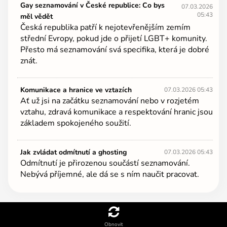
Gay seznamování v České republice: Co bys
07.03.2026
05:43
měl vědět
Česká republika patří k nejotevřenějším zemím
střední Evropy, pokud jde o přijetí LGBT+ komunity.
Přesto má seznamování svá specifika, která je dobré
znát.
Komunikace a hranice ve vztazích
07.03.2026 05:43
Ať už jsi na začátku seznamování nebo v rozjetém
vztahu, zdravá komunikace a respektování hranic jsou
základem spokojeného soužití.
Jak zvládat odmítnutí a ghosting
07.03.2026 05:43
Odmítnutí je přirozenou součástí seznamování.
Nebývá příjemné, ale dá se s ním naučit pracovat.
Obnovit