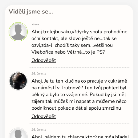
Viděli jsme se…
včera
Ahoj trolejbusaku,vždycky spolu prohodíme
oční kontakt, ale slovo ještě ne...tak se
ozvi,zda-li chodíš taky sem...většinou
Všebořice nebo Větrná...to je PS?
Odpovědět
26. června
Ahoj. Je tu ten klučina co pracuje v cukrárně
na náměstí v Trutnově? Ten tvůj pohled byl
pěkný a bylo to vzájemné. Pokud by jsi měl
zájem tak můžeš mi napsat a můžeme něco
podniknout pokec a dát si spolu zmrzlinu
Odpovědět
26. června
Ahoj, nájdem tu chlapca ktorý na mňa hľadel