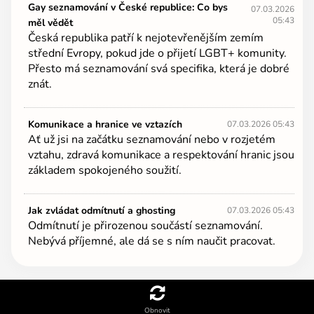
Gay seznamování v České republice: Co bys
07.03.2026
05:43
měl vědět
Česká republika patří k nejotevřenějším zemím
střední Evropy, pokud jde o přijetí LGBT+ komunity.
Přesto má seznamování svá specifika, která je dobré
znát.
Komunikace a hranice ve vztazích
07.03.2026 05:43
Ať už jsi na začátku seznamování nebo v rozjetém
vztahu, zdravá komunikace a respektování hranic jsou
základem spokojeného soužití.
Jak zvládat odmítnutí a ghosting
07.03.2026 05:43
Odmítnutí je přirozenou součástí seznamování.
Nebývá příjemné, ale dá se s ním naučit pracovat.
Obnovit