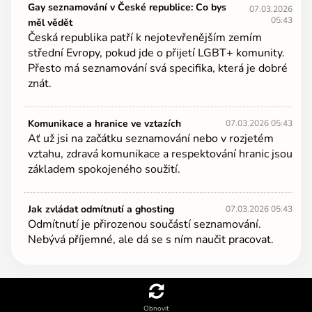
Gay seznamování v České republice: Co bys
07.03.2026
05:43
měl vědět
Česká republika patří k nejotevřenějším zemím
střední Evropy, pokud jde o přijetí LGBT+ komunity.
Přesto má seznamování svá specifika, která je dobré
znát.
Komunikace a hranice ve vztazích
07.03.2026 05:43
Ať už jsi na začátku seznamování nebo v rozjetém
vztahu, zdravá komunikace a respektování hranic jsou
základem spokojeného soužití.
Jak zvládat odmítnutí a ghosting
07.03.2026 05:43
Odmítnutí je přirozenou součástí seznamování.
Nebývá příjemné, ale dá se s ním naučit pracovat.
Obnovit