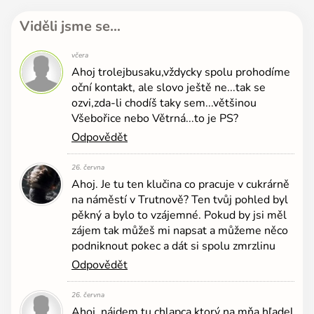
Viděli jsme se…
včera
Ahoj trolejbusaku,vždycky spolu prohodíme
oční kontakt, ale slovo ještě ne...tak se
ozvi,zda-li chodíš taky sem...většinou
Všebořice nebo Větrná...to je PS?
Odpovědět
26. června
Ahoj. Je tu ten klučina co pracuje v cukrárně
na náměstí v Trutnově? Ten tvůj pohled byl
pěkný a bylo to vzájemné. Pokud by jsi měl
zájem tak můžeš mi napsat a můžeme něco
podniknout pokec a dát si spolu zmrzlinu
Odpovědět
26. června
Ahoj, nájdem tu chlapca ktorý na mňa hľadel