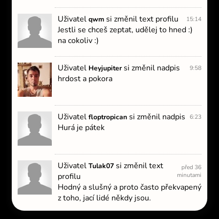
Uživatel
si změnil text profilu
qwm
15:14
Jestli se chceš zeptat, udělej to hned :)
na cokoliv :)
Uživatel
si změnil nadpis
Heyjupiter
9:58
hrdost a pokora
Uživatel
si změnil nadpis
floptropican
6:23
Hurá je pátek
Uživatel
si změnil text
Tulak07
před 36
profilu
minutami
Hodný a slušný a proto často překvapený
z toho, jací lidé někdy jsou.