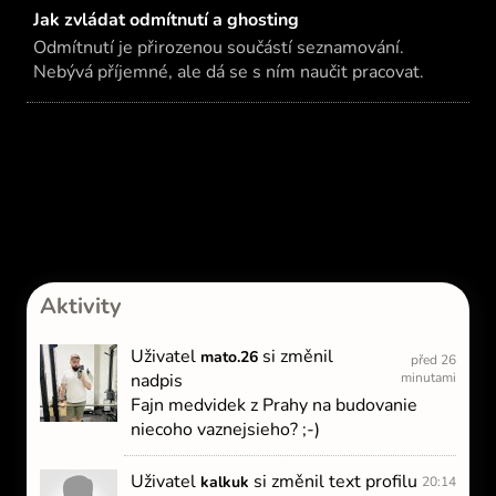
Jak zvládat odmítnutí a ghosting
Odmítnutí je přirozenou součástí seznamování.
Nebývá příjemné, ale dá se s ním naučit pracovat.
Aktivity
Uživatel
si změnil
mato.26
před 26
nadpis
minutami
Fajn medvidek z Prahy na budovanie
niecoho vaznejsieho? ;-)
Uživatel
si změnil text profilu
kalkuk
20:14