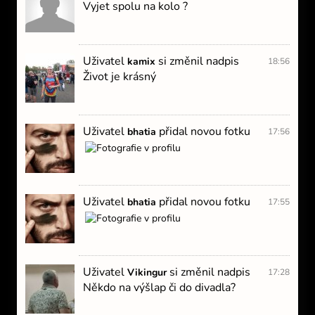
Vyjet spolu na kolo ?
Uživatel
si změnil nadpis
kamix
18:56
Život je krásný
Uživatel
přidal novou fotku
bhatia
17:56
Uživatel
přidal novou fotku
bhatia
17:55
Uživatel
si změnil nadpis
Vikingur
17:28
Někdo na výšlap či do divadla?