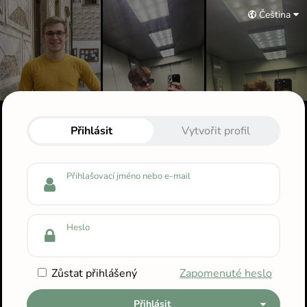
Čeština
Přihlas se do svého profilu
Přihlásit
Vytvořit profil
Přihlašovací jméno nebo e-mail
Heslo
Zůstat přihlášený
Zapomenuté heslo
Přihlásit