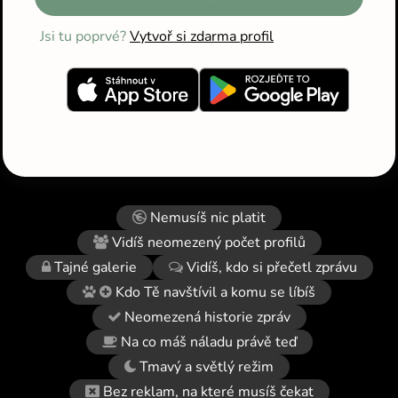
Jsi tu poprvé?
Vytvoř si zdarma profil
Nemusíš nic platit
Vidíš neomezený počet profilů
Tajné galerie
Vidíš, kdo si přečetl zprávu
Kdo Tě navštívil a komu se líbíš
Neomezená historie zpráv
Na co máš náladu právě teď
Tmavý a světlý režim
Bez reklam, na které musíš čekat