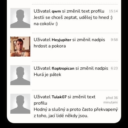
Uživatel
si změnil text profilu
qwm
15:14
Jestli se chceš zeptat, udělej to hned :)
na cokoliv :)
Uživatel
si změnil nadpis
Heyjupiter
9:58
hrdost a pokora
Uživatel
si změnil nadpis
floptropican
6:23
Hurá je pátek
Uživatel
si změnil text
Tulak07
před 36
profilu
minutami
Hodný a slušný a proto často překvapený
z toho, jací lidé někdy jsou.