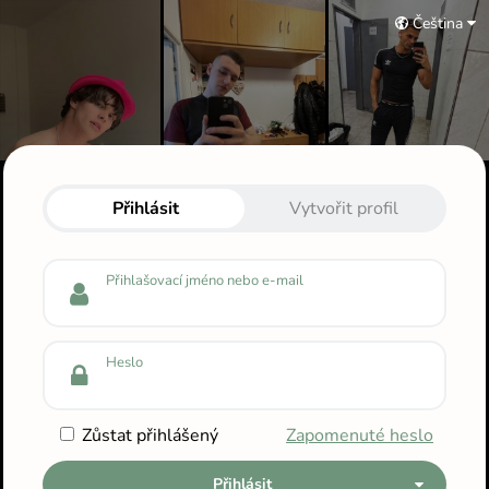
Čeština
Přihlas se do svého profilu
Přihlásit
Vytvořit profil
Přihlašovací jméno nebo e-mail
Heslo
Zůstat přihlášený
Zapomenuté heslo
Přihlásit