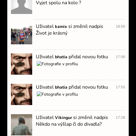
Vyjet spolu na kolo ?
Uživatel
si změnil nadpis
kamix
18:56
Život je krásný
Uživatel
přidal novou fotku
bhatia
17:56
Uživatel
přidal novou fotku
bhatia
17:55
Uživatel
si změnil nadpis
Vikingur
17:28
Někdo na výšlap či do divadla?