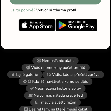
Jsi tu poprvé?
Vytvoř si zdarma profil
Nemusíš nic platit
Vidíš neomezený počet profilů
Tajné galerie
Vidíš, kdo si přečetl zprávu
Kdo Tě navštívil a komu se líbíš
Neomezená historie zpráv
Na co máš náladu právě teď
Tmavý a světlý režim
Bez reklam, na které musíš čekat