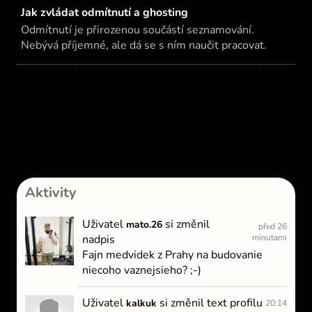
Jak zvládat odmítnutí a ghosting
Odmítnutí je přirozenou součástí seznamování.
Nebývá příjemné, ale dá se s ním naučit pracovat.
Aktivity
Uživatel
si změnil
mato.26
před 26
nadpis
minutami
Fajn medvidek z Prahy na budovanie
niecoho vaznejsieho? ;-)
Uživatel
si změnil text profilu
kalkuk
20:14