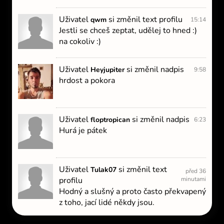
Uživatel
si změnil text profilu
qwm
15:14
Jestli se chceš zeptat, udělej to hned :)
na cokoliv :)
Uživatel
si změnil nadpis
Heyjupiter
9:58
hrdost a pokora
Uživatel
si změnil nadpis
floptropican
6:23
Hurá je pátek
Uživatel
si změnil text
Tulak07
před 36
profilu
minutami
Hodný a slušný a proto často překvapený
z toho, jací lidé někdy jsou.