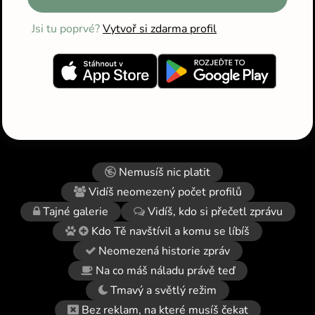
Jsi tu poprvé?
Vytvoř si zdarma profil
Nemusíš nic platit
Vidíš neomezený počet profilů
Tajné galerie
Vidíš, kdo si přečetl zprávu
Kdo Tě navštívil a komu se líbíš
Neomezená historie zpráv
Na co máš náladu právě teď
Tmavý a světlý režim
Bez reklam, na které musíš čekat