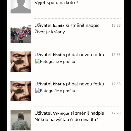
Vyjet spolu na kolo ?
Uživatel
si změnil nadpis
kamix
18:56
Život je krásný
Uživatel
přidal novou fotku
bhatia
17:56
Uživatel
přidal novou fotku
bhatia
17:55
Uživatel
si změnil nadpis
Vikingur
17:28
Někdo na výšlap či do divadla?