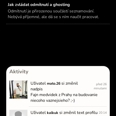
Jak zvládat odmítnutí a ghosting
Odmítnutí je přirozenou součástí seznamování.
Nebývá příjemné, ale dá se s ním naučit pracovat.
Aktivity
Uživatel
si změnil
mato.26
před 26
nadpis
minutami
Fajn medvidek z Prahy na budovanie
niecoho vaznejsieho? ;-)
Uživatel
si změnil text profilu
kalkuk
20:14