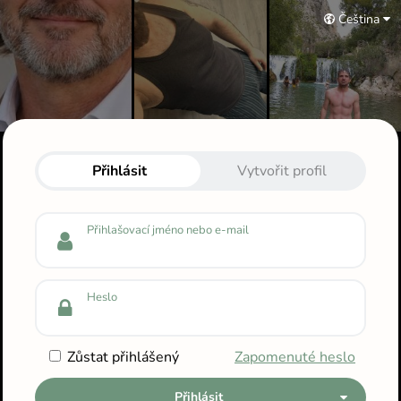
Čeština
Přihlas se do svého profilu
Přihlásit
Vytvořit profil
Přihlašovací jméno nebo e-mail
Heslo
Zůstat přihlášený
Zapomenuté heslo
Přihlásit